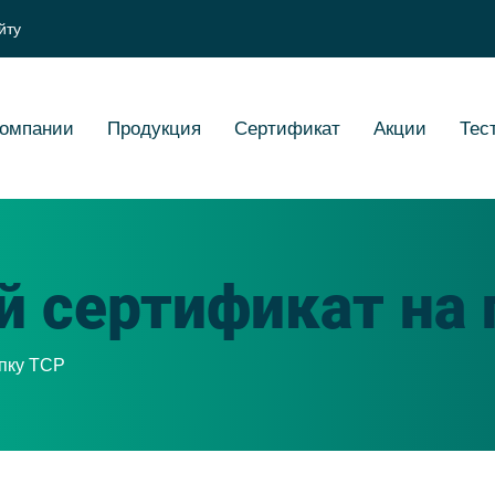
йту
компании
Продукция
Cертификат
Акции
Тес
 сертификат на 
упку ТСР