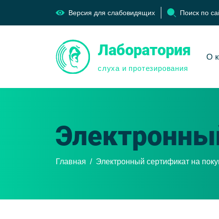
Версия для слабовидящих
Поиск по са
Лаборатория
О 
слуха и протезирования
Электронный
Главная
Электронный сертификат на пок