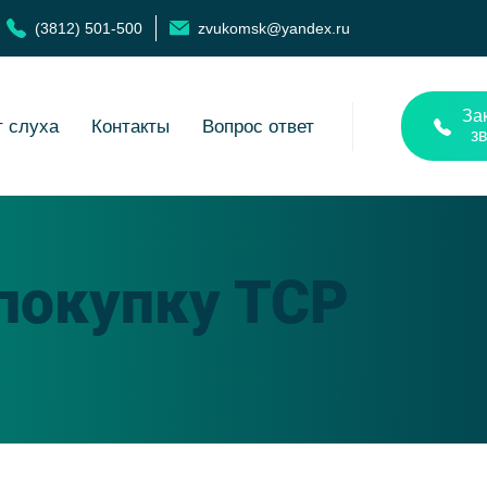
(3812) 501-500
zvukomsk@yandex.ru
За
т слуха
Контакты
Вопрос ответ
з
покупку ТСР